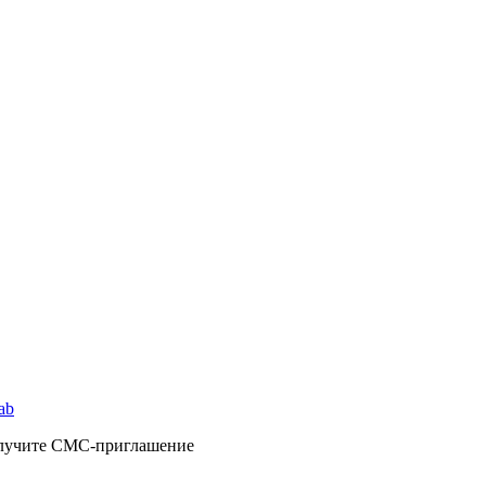
cab
олучите СМС-приглашение